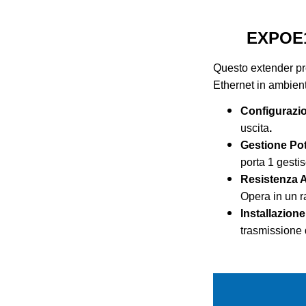
EXPOE1
Questo extender pro
Ethernet in ambienti 
Configurazio
uscita
.
Gestione Po
porta 1 gesti
Resistenza 
Opera in un r
Installazione
trasmissione d