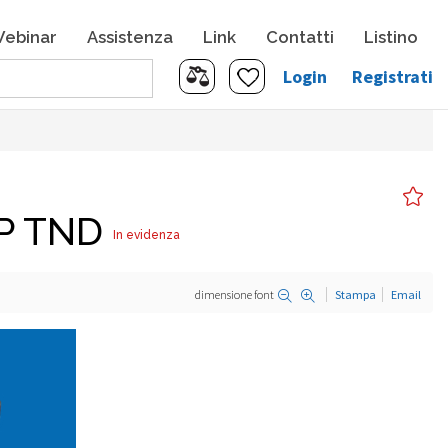
ebinar
Assistenza
Link
Contatti
Listino
Login
Registrati
IP TND
In evidenza
dimensione font
Stampa
Email