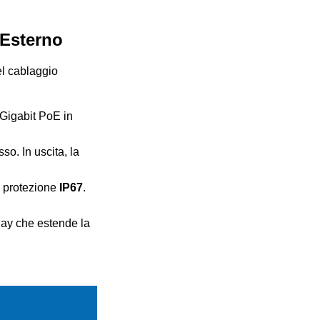
Esterno
el cablaggio
 Gigabit PoE in
o. In uscita, la
i protezione
IP67
.
lay che estende la