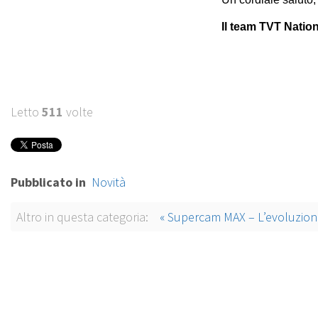
Il team TVT Nation
Letto
511
volte
Pubblicato in
Novità
Altro in questa categoria:
« Supercam MAX – L’evoluzion