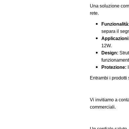
Una soluzione comp
rete.
Funzionalità
separa il seg
Applicazioni
12W.
Design:
Strut
funzionamento
Protezione:
I
Entrambi i prodotti
Vi invitiamo a contat
commerciali.
Un cordiale saluto,