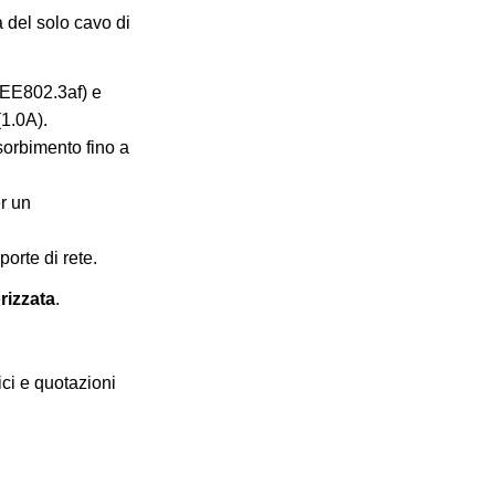
 del solo cavo di
EEE802.3af) e
1.0A).
ssorbimento fino a
r un
orte di rete.
orizzata
.
nici e quotazioni