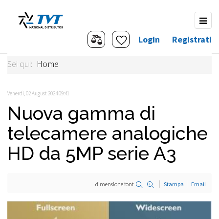
Login
Registrati
Sei qui:
Home
Venerdì, 02 August 2024 09:41
Nuova gamma di
telecamere analogiche
HD da 5MP serie A3
dimensione font
Stampa
Email