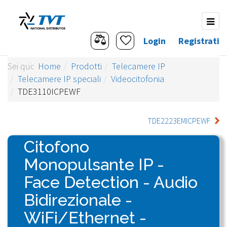
Login
Registrati
Sei qui:
Home
Prodotti
Telecamere IP
Telecamere IP speciali
Videocitofonia
TDE3110ICPEWF
TDE2223EMICPEWF
Citofono
Monopulsante IP -
Face Detection - Audio
Bidirezionale -
WiFi/Ethernet -