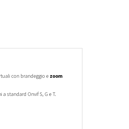
virtuali con brandeggio e
zoom
 a standard Onvif S, G e T.