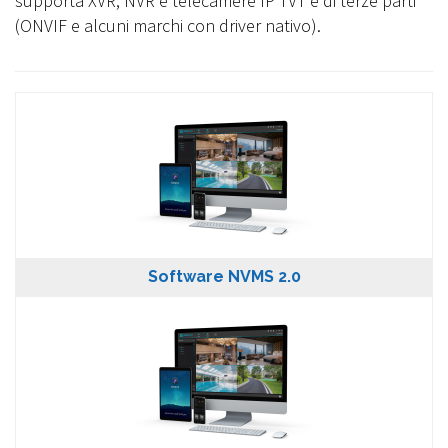
supporta XVR, NVR e telecamere IP TVT e di terze parti
(ONVIF e alcuni marchi con driver nativo).
Software NVMS 2.0